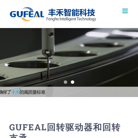
跳
过
内
容
GUFEAL回转驱动器和回转
支承