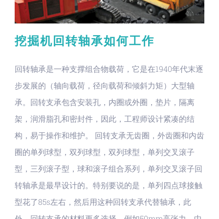
挖掘机回转轴承如何工作
回转轴承是一种支撑组合物载荷，它是在1940年代末逐
步发展的（轴向载荷，径向载荷和倾斜力矩）大型轴
承。回转支承包含安装孔，内圈或外圈，垫片，隔离
架，润滑脂孔和密封件，因此，工程师设计紧凑的结
构，易于操作和维护。 回转支承无齿圈，外齿圈和内齿
圈的单列球型，双列球型，双列球型，单列交叉滚子
型，三列滚子型，球和滚子组合系列，单列交叉滚子回
转轴承是最早设计的。特别要说的是，单列四点球接触
型花了85s左右，然后用这种回转支承代替轴承，此
外，回转支承的材料更多选择，例如50mm高张力，中