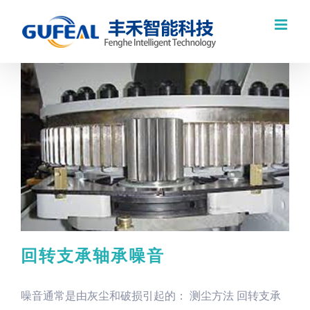
跳
过
内
容
回转支承轴承噪音
噪音通常是由灰尘和破损引起的： 测尘方法 回转支承