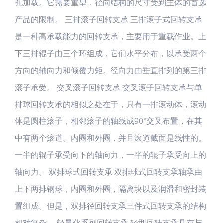
孔加载。它需要重型，径向结构的尺寸受到主体的首选
产品的限制。 三排滚子回转支承 三排滚子式回转支承
是一种高承载能力的回转支承，主要用于重载作业。上
下三排辊子由三个环组成，它们水平分布，以承受两个
方向的轴向力和倾覆力矩。径向力由垂直排列的第三排
滚子承受。 交叉滚子回转支承 交叉滚子回转支承与单
排球回转支承的相似之处在于，只有一排滚动体，滚动
体是圆柱滚子，相邻滚子的轴线成90°交叉布置，在其
中有两个滚道。内圈和外圈，并且滚道截面是线性的。
一半的辊子承受向下的轴向力，一半的辊子承受向上的
轴向力。 双排球式回转支承 双排球式回转支承轴承由
上下两排钢球，内圈和外圈，隔离块以及润滑和密封装
置组成。但是，双排径回转支承三件式回转支承的结构
相对复杂。 轻量化系列回转支承 轻型回转支承具有与