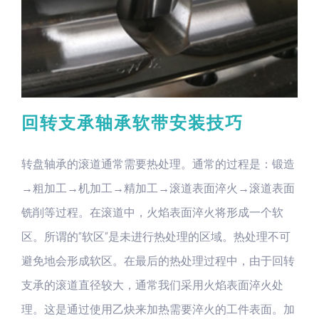
回转支承轴承软带安装技巧
转盘轴承的滚道通常需要热处理。通常的过程是：锻造
→粗加工→机加工→精加工→滚道表面淬火→滚道表面
铣削等过程。在滚道中，火焰表面淬火将形成一个软
区。所谓的“软区”是未进行热处理的区域。热处理不可
避免地会形成软区。在最后的热处理过程中，由于回转
支承的滚道直径较大，通常我们采用火焰表面淬火处
理。这是通过使用乙炔来加热需要淬火的工件表面。加