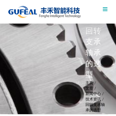
跳
过
内
回转
容
支承
轴承
的选
型
主页
文章
新闻中心
技术资讯
回转支承轴
承的选型