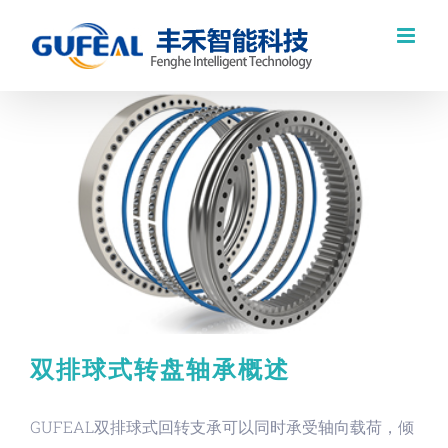
跳
过
内
容
双排球式转盘轴承概述
GUFEAL双排球式回转支承可以同时承受轴向载荷，倾