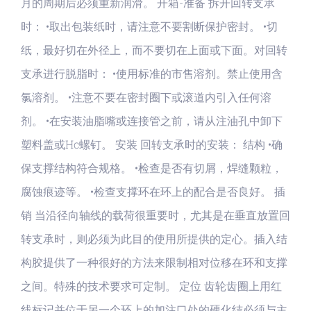
月的周期后必须重新润滑。 开箱-准备 拆开回转支承
时： •取出包装纸时，请注意不要割断保护密封。 •切
纸，最好切在外径上，而不要切在上面或下面。对回转
支承进行脱脂时： •使用标准的市售溶剂。禁止使用含
氯溶剂。 •注意不要在密封圈下或滚道内引入任何溶
剂。 •在安装油脂嘴或连接管之前，请从注油孔中卸下
塑料盖或Hc螺钉。 安装 回转支承时的安装： 结构 •确
保支撑结构符合规格。 •检查是否有切屑，焊缝颗粒，
腐蚀痕迹等。 •检查支撑环在环上的配合是否良好。 插
销 当沿径向轴线的载荷很重要时，尤其是在垂直放置回
转支承时，则必须为此目的使用所提供的定心。插入结
构胶提供了一种很好的方法来限制相对位移在环和支撑
之间。特殊的技术要求可定制。 定位 齿轮齿圈上用红
线标记并位于另一个环上的加注口处的硬化结必须与主