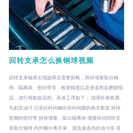
回转支承怎么换钢球视频
回转支承轴承出现故障后需要拆检，拆掉堵塞取出钢
球、隔离块、密封带等，检查精度以及滚道和齿磨损情
况，进行再制造流程。具体工序如下： 清理外表铁屑、
毛刺及油污 记录此时的轴向径向间隙的相关数据 拆掉
双侧的密封带 拆掉堵塞，取出隔离块 缓慢转动回转支
承取出钢球 内外圈分离开来，清洗滚道内的油污等 清