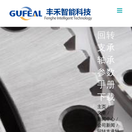
跳
过
内
回转
容
支承
轴承
参数
手册
下载
主页
文章
新闻中心
公司新闻
回转支承轴