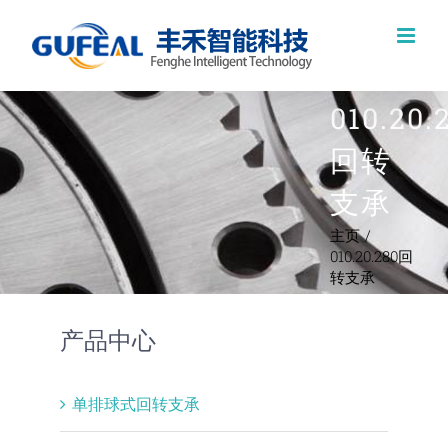
跳
过
内
010.20.
容
回转
支承
主页
010.20.280回
转支承
产品中心
单排球式回转支承