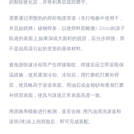
的裂纹硬化层，并将剥离层底部磨平。
需要通过用预热的焊炬电缆管道（先行电极中使用干，
并且如烘烤）碳钢焊条，以使焊料层略微1-2mm的滚子
轨道的表面上;如果深或大面积的脱层，应分步焊接，而
不是由高温引起的变形的基体材料。
避免因快速冷却而产生焊接裂纹，焊接后应立即采取保
温措施，使其逐渐冷却。冷却后，用打磨机打磨补焊
层，使其略高于滚道表面。用油石或金相砂布逐渐打磨
补焊层表面，使其与滚道正常表面高度一致。
用原曲率模板进行检测，直至合格; 用汽油清洗滚道和
滚筒(球)涂上润滑脂后，即可完成装配。