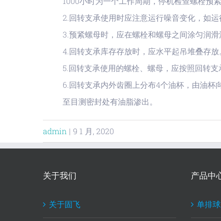
1000小时为一个工作周期，停机检查螺栓预
2.回转支承使用时应注意运行噪音变化，如
3.预紧螺母时，应在螺栓和螺母之间涂匀润
4.回转支承库存存放时，应水平起吊堆叠存
5.回转支承使用的螺栓、螺母，应按照回转
6.回转支承内外齿圈上分布4个油杯，由油
至目测密封处有油脂渗出。
admin
|
9 1 月, 2020
关于我们
产品中
关于固飞
单排球