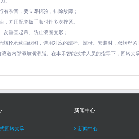
紧力。
运行有杂音，要立即拆验，排除故障；
滑油，并用配套扳手顺时针多次拧紧。
放。勿垂直起吊、防止滚圈变形；
支承螺栓承载曲线图，选用对应的螺栓、螺母。安装时，双螺母紧
杯向滚道内部添加润滑脂。在丰禾智能技术人员的指导下，回转支
心
新闻中心
式回转支承
新闻中心