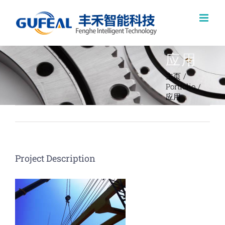
跳
过
内
应用
容
主页
Portfolio
应用
Project Description