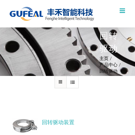
跳
过
内
回转
容
驱动
主页
产品中心
回转驱动
回转驱动装置