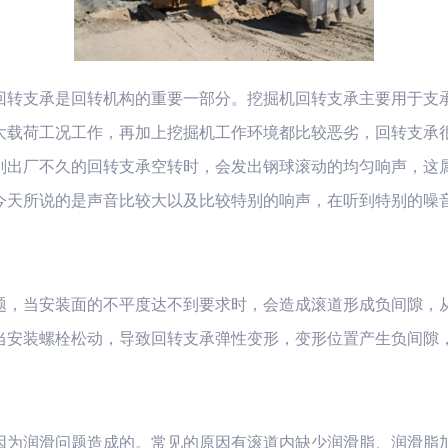
回转支承是回转机构的重要一部分。挖掘机回转支承主要用于支
大载荷工况工作，再加上挖掘机工作环境都比较恶劣，回转支承
刚出厂不久的回转支承空转时，会发出钢球滚动的均匀响声，这
今天所说的是声音比较大以及比较特别的响声，在听到特别的噪
题，当安装面的不平度达不到要求时，会造成滚道形成负间隙，
当安装螺栓松动，导致回转支承弹性变形，变形位置产生负间隙
因为润滑问题造成的。常见的原因有滚道内缺少润滑脂、润滑脂